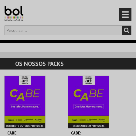
Olá,
iniciar sessão
PT
0
CARRINHO
OS NOSSOS PACKS
EVENTOS
CARTÕES
PRODUTOS
CABE:
CABE: