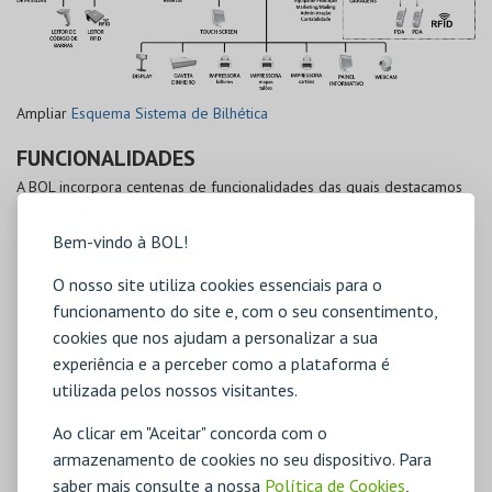
Ampliar
Esquema Sistema de Bilhética
FUNCIONALIDADES
A BOL incorpora centenas de funcionalidades das quais destacamos
as seguintes:
Bem-vindo à BOL!
Portal de Venda na Internet
Venda de Bilhetes
O nosso site utiliza cookies essenciais para o
Emissão de Convites
funcionamento do site e, com o seu consentimento,
Gestão de Clientes e Mailing
cookies que nos ajudam a personalizar a sua
Gestão de Reservas
experiência e a perceber como a plataforma é
Promoções, Concursos
Realização de Inquéritos
utilizada pelos nossos visitantes.
Controlo de Acessos Digital (códigos de barras, RFID)
Mapas de Controlo de Gestão
Ao clicar em "Aceitar" concorda com o
Mapas de Apoio à Decisão
armazenamento de cookies no seu dispositivo. Para
Gestão de Permissões de Utilizadores
saber mais consulte a nossa
Política de Cookies
,