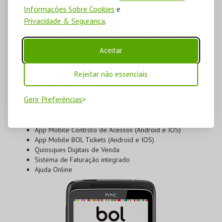
Desenho das Salas
Informações Sobre Cookies
e
Gestão de Espetáculos
Privacidade & Segurança
.
Gestão de Vouchers
Gestão de Cartões de Espectador, Pontos ou de Época
Gestão de Assinaturas, Passes e Packs
Aceitar
Venda de Produtos e Merchandising
Gestão de Stocks e Armazéns
Classificações Desportivas
Rejeitar não essenciais
Acreditação e Check-In
Vendas na página de Facebook
Gerir Preferências
Eventos com bilhetes digitais ocultos (anti-revenda)
Visualização de Salas em 360º
Salas Virtuais de Streaming 4K
App Mobile Controlo de Acessos (Android e IOS)
App Mobile BOL Tickets (Android e IOS)
Quiosques Digitais de Venda
Sistema de Faturação integrado
Ajuda Online